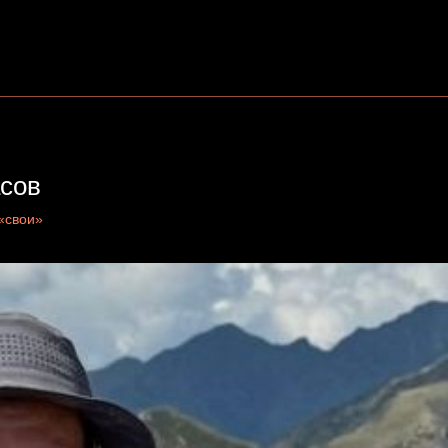
асов
«свои»