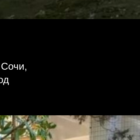
 Сочи,
од