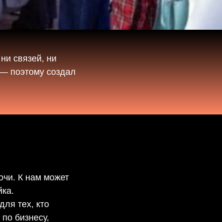
ни связей, ни
 — поэтому создал
очи. К нам может
йка.
ля тех, кто
по бизнесу,