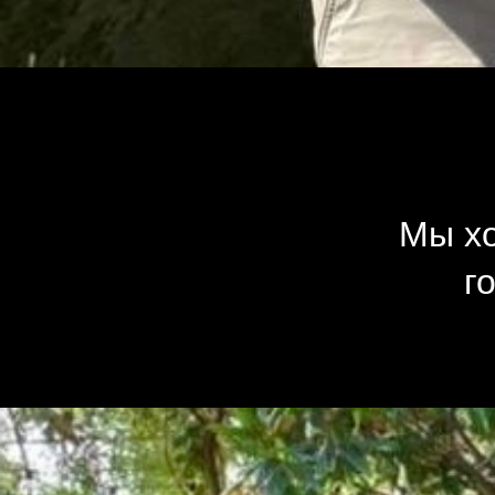
Мы хо
г