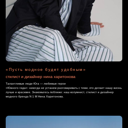
«Пусть модное будет удобным»
стилист и дизайнер нина харитонова
Талантливые люди Юга — любимые герои
«Южного гида»: никогда не устанем разговаривать с теми, кто делает нашу жизнь
лучше и красивее. Знакомьтесь поближе: наш колумнист, стилист и дизайнер
модного бренда N 1 М Нина Харитонова.