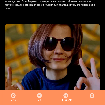
ни поддержки. Олег Маркунасов почувствовал это на собственном опыте —
поэтому создал нетворкинг-проект «Свои» для адаптации тех, кто приезжает в
Сочи.
MAХ
VK
TELEGRAM
ДЗЕН