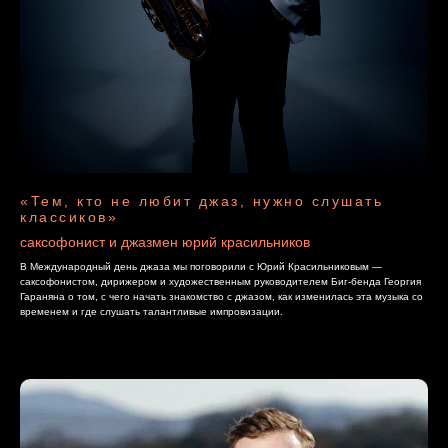
«Тем, кто не любит джаз, нужно слушать
классиков»
саксофонист и джазмен юрий красильников
В Международный день джаза мы поговорили с Юрий Красильниковым —
саксофонистом, дирижером и художественным руководителем Биг-бенда Георгия
Гараняна о том, с чего начать знакомство с джазом, как изменилась эта музыка со
временем и где слушать талантливые импровизации.