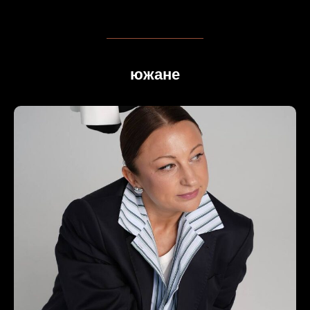
южане