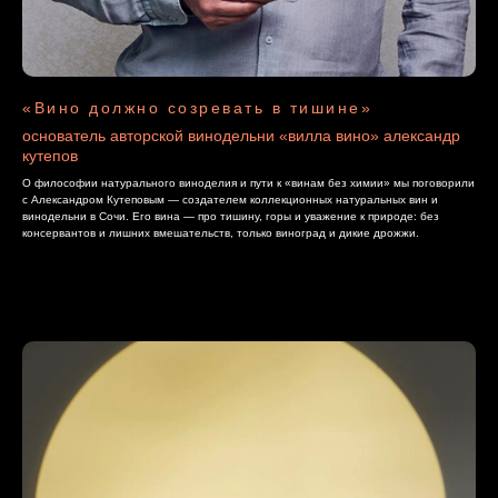
«Вино должно созревать в тишине»
основатель авторской винодельни «вилла вино» александр
кутепов
О философии натурального виноделия и пути к «винам без химии» мы поговорили
с Александром Кутеповым — создателем коллекционных натуральных вин и
винодельни в Сочи. Его вина — про тишину, горы и уважение к природе: без
консервантов и лишних вмешательств, только виноград и дикие дрожжи.