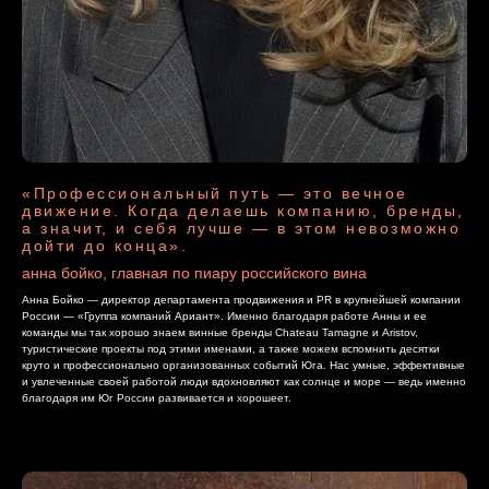
«Профессиональный путь — это вечное
движение. Когда делаешь компанию, бренды,
а значит, и себя лучше — в этом невозможно
дойти до конца».
анна бойко, главная по пиару российского вина
Анна Бойко — директор департамента продвижения и PR в крупнейшей компании
России — «Группа компаний Ариант». Именно благодаря работе Анны и ее
команды мы так хорошо знаем винные бренды Chateau Tamagne и Aristov,
туристические проекты под этими именами, а также можем вспомнить десятки
круто и профессионально организованных событий Юга. Нас умные, эффективные
и увлеченные своей работой люди вдохновляют как солнце и море — ведь именно
благодаря им Юг России развивается и хорошеет.