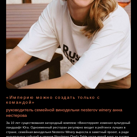
«Империю можно создать только с
командой»
руководитель семейной винодельни nesterov winery анна
нестерова
За 10 лет существования загородный комплекс «Винотеррия» изменил культурный
ландшафт Юга. Одноименный ресторан регулярно входит в рейтинги лучших в
стране, семейная винодельня Nesterov Winery выросла в заметный проект, а ради
музыкальных событий и ужинов Shockman Chef's Table гости порой едут за тысячи