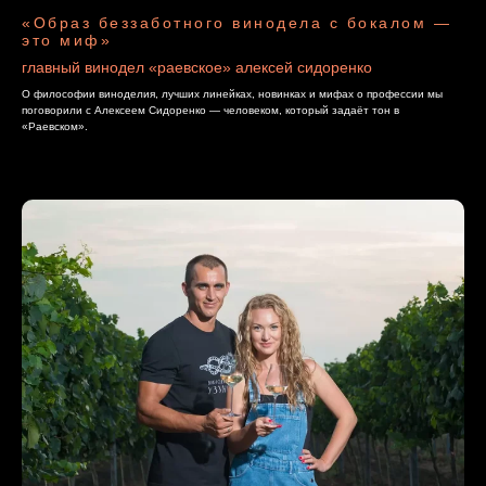
«Образ беззаботного винодела с бокалом —
это миф»
главный винодел «раевское» алексей сидоренко
O философии виноделия, лучших линейках, новинках и мифах о профессии мы
поговорили с Алексеем Сидоренко — человеком, который задаёт тон в
«Раевском».